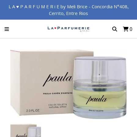
L A ♥ P A R F U M E R i E by Meli Brice - Concordia N°408,
Cerrito, Entre Rios
0