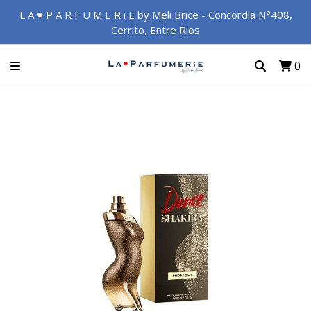
L A ♥ P A R F U M E R i E by Meli Brice - Concordia N°408,
Cerrito, Entre Rios
0