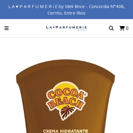
L A ♥ P A R F U M E R i E by Meli Brice - Concordia N°408,
Cerrito, Entre Rios
0