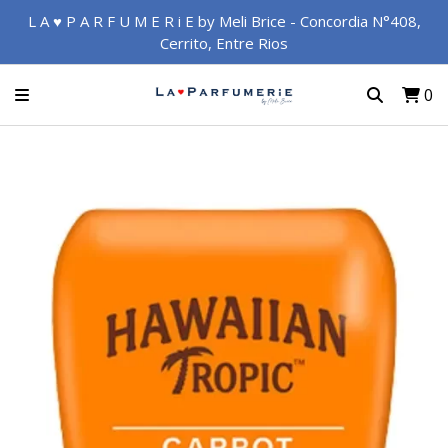
L A ♥ P A R F U M E R i E by Meli Brice - Concordia N°408,
Cerrito, Entre Rios
0