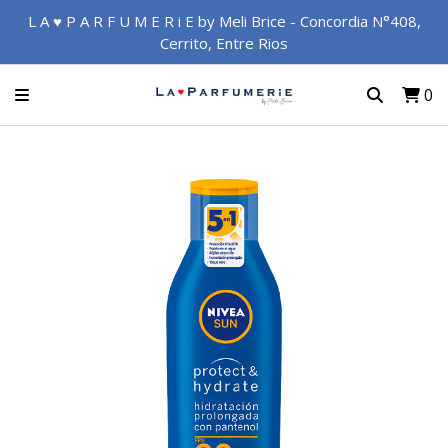
L A ♥ P A R F U M E R i E by Meli Brice - Concordia N°408,
Cerrito, Entre Rios
0