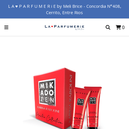
L A ♥ P A R F U M E R i E by Meli Brice - Concordia N°408,
Cerrito, Entre Rios
0